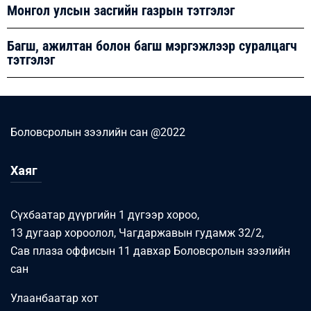
Монгол улсын засгийн газрын тэтгэлэг
Багш, ажилтан болон багш мэргэжлээр суралцагч
тэтгэлэг
Боловсролын зээлийн сан @2022
Хаяг
Сүхбаатар дүүргийн 1 дүгээр хороо,
13 дугаар хороолол, Чагдаржавын гудамж 32/2,
Сав плаза оффисын 11 давхар Боловсролын зээлийн
сан
Улаанбаатар хот