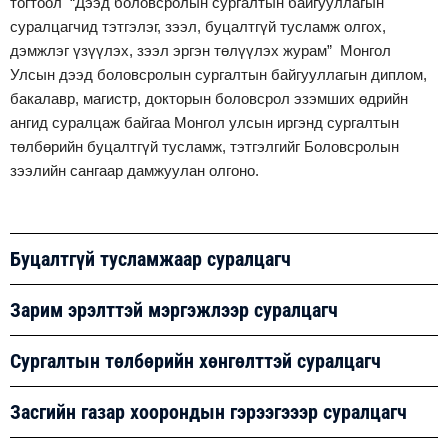
тогтоол “Дээд боловсролын сургалтын байгууллагын
суралцагчид тэтгэлэг, зээл, буцалтгүй тусламж олгох,
дэмжлэг үзүүлэх, зээл эргэн төлүүлэх журам” Монгол
Улсын дээд боловсролын сургалтын байгууллагын диплом,
бакалавр, магистр, докторын боловсрол эзэмших өдрийн
ангид суралцаж байгаа Монгол улсын иргэнд сургалтын
төлбөрийн буцалтгүй тусламж, тэтгэлгийг Боловсролын
зээлийн сангаар дамжуулан олгоно.
Буцалтгүй тусламжаар суралцагч
Зарим эрэлттэй мэргэжлээр суралцагч
Сургалтын төлбөрийн хөнгөлттэй суралцагч
Засгийн газар хоорондын гэрээгэээр суралцагч