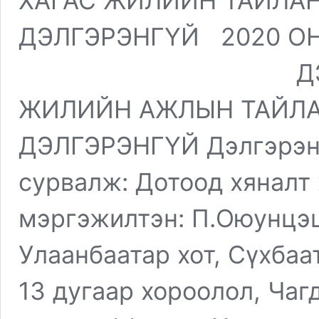
ХАГАС ЖИЛ
ДЭЛГЭРЭНГҮЙ 2020
ДЭЛГЭРЭНГҮЙ
ЖИЛИЙН АЖЛЫ
ДЭЛГЭРЭНГҮЙ Дэлгэрэнг
сурвалж: Дотоод хяналт
мэргэжилтэн: П.Оюунцэцэ
Улаанбаатар хот, Сүхбаа
13 дугаар хороолол, Ча